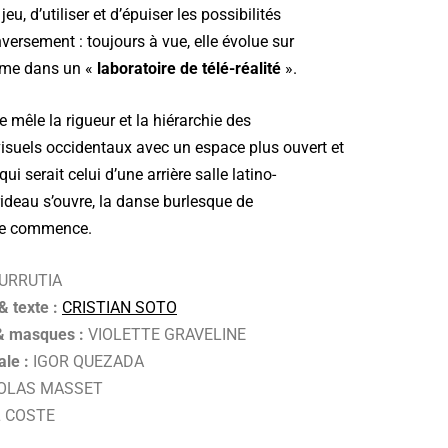
eu, d’utiliser et d’épuiser les possibilités
nversement : toujours à vue, elle évolue sur
mme dans un «
laboratoire de télé-réalité
».
 mêle la rigueur et la hiérarchie des
évisuels occidentaux avec un espace plus ouvert et
 serait celui d’une arrière salle latino-
rideau s’ouvre, la danse burlesque de
ine commence.
URRUTIA
 texte :
CRISTIAN SOTO
& masques :
VIOLETTE GRAVELINE
le :
IGOR QUEZADA
OLAS MASSET
 COSTE