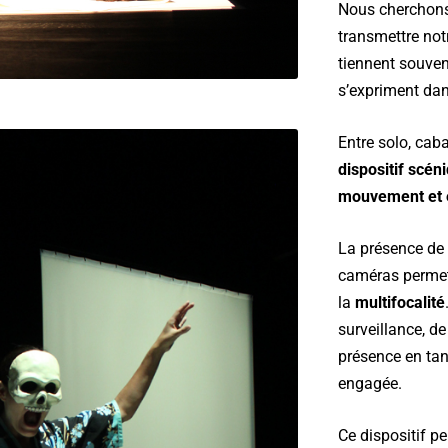
Nous cherchons 
transmettre notr
tiennent souven
s’expriment dan
Entre solo, cab
dispositif scén
mouvement et 
La présence de 
caméras permet 
la
multifocalité
surveillance, de
présence en tant
engagée.
Ce dispositif p