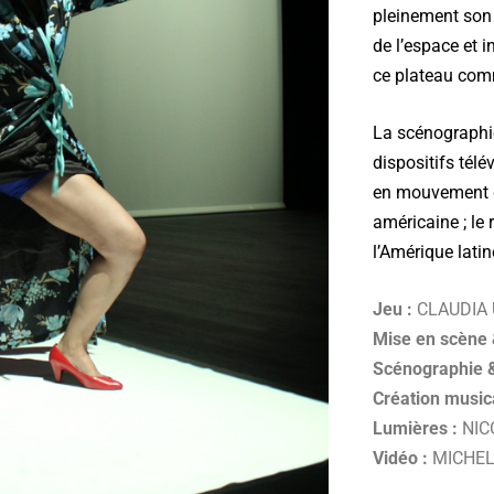
pleinement son j
de l’espace et i
ce plateau co
La scénographie
dispositifs tél
en mouvement qui
américaine ; le 
l’Amérique lat
Jeu :
CLAUDIA 
Mise en scène &
Scénographie 
Création musica
Lumières :
NIC
Vidéo :
MICHEL