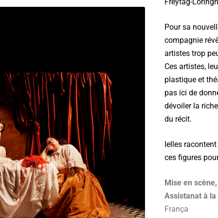
Freytag-Loringh
Pour sa nouvelle
compagnie révè
artistes trop p
Ces artistes, l
plastique et théâ
pas ici de donne
dévoiler la ric
du récit.
Ielles raconten
ces figures pour
Mise en scène,
Assistanat à la
França