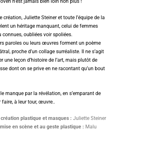
oven n’est jamais bien loin non plus !
 création, Juliette Steiner et toute l’équipe de la
lent un héritage manquant, celui de femmes
eu connues, oubliées voir spoliées.
eurs paroles ou leurs œuvres forment un poème
tral, proche d’un collage surréaliste. Il ne s’agit
r une leçon d’histoire de l’art, mais plutôt de
hesse dont on se prive en ne racontant qu’un bout
t le manque par la révélation, en s’emparant de
 faire, à leur tour, œuvre..
 création plastique et masques
:
Juliette Steiner
 mise en scène et au geste plastique :
Malu