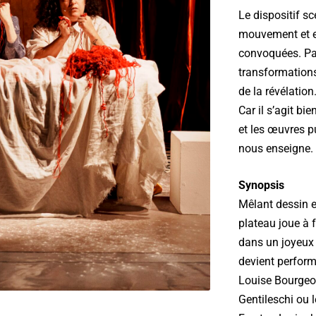
Le dispositif sc
mouvement et en
convoquées. Par
transformation
de la révélation
Car il s’agit bie
et les œuvres p
nous enseigne.
Synopsis
Mêlant dessin en
plateau joue à f
dans un joyeux 
devient perform
Louise Bourgeoi
Gentileschi ou 