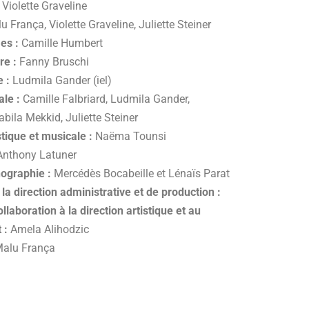
:
Violette Graveline
u França, Violette Graveline,
Juliette Steiner
es :
Camille Humbert
re :
Fanny Bruschi
e :
Ludmila Gander (iel)
le :
Camille Falbriard, Ludmila Gander,
bila Mekkid, Juliette Steiner
stique et musicale :
Naëma Tounsi
Anthony Latuner
nographie :
Mercédès Bocabeille et Lénaïs Parat
 la direction
administrative et de production :
llaboration à la direction artistique et au
 :
Amela Alihodzic
alu França