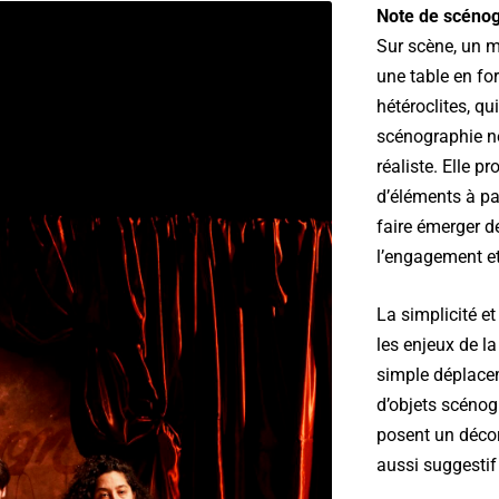
Note de scéno
Sur scène, un m
une table en fo
hétéroclites, qu
scénographie n
réaliste. Elle p
d’éléments à par
faire émerger d
l’engagement et
La simplicité et
les enjeux de l
simple déplacem
d’objets scénog
posent un décor
aussi suggestif